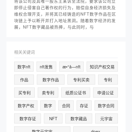
将该公司及其唯一股东王某诉至法院，要求该公司立
即停止侵害自己著作权的行为，赔偿自身经济损失及
维权合理开支，并将其已经铸造的NFT数字作品在区
块链上予以断开并打入地址黑洞。随着数字经济的发
展，NFT数字藏品被热捧，与此同时，与
相关关键词
数字nft
nft发售
æ•°å­—nft
知识产权交易
作品
数字作品
专利买卖
专利
买专利
卖专利
纸质公证书
申请公证
数字产权
数字
合同
存证
数字合同
数字存证
NFT
数字藏品
元宇宙
数字元宇宙
dpex