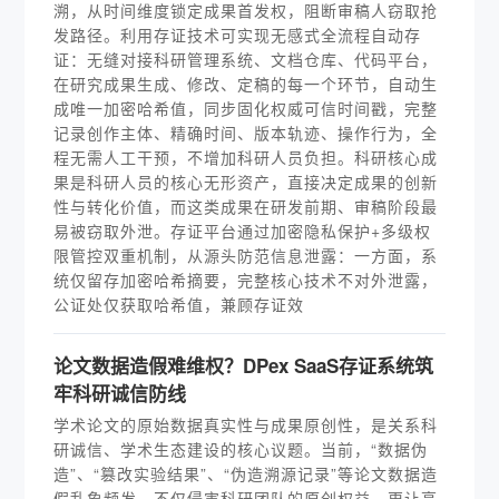
溯，从时间维度锁定成果首发权，阻断审稿人窃取抢
发路径。利用存证技术可实现无感式全流程自动存
证：无缝对接科研管理系统、文档仓库、代码平台，
在研究成果生成、修改、定稿的每一个环节，自动生
成唯一加密哈希值，同步固化权威可信时间戳，完整
记录创作主体、精确时间、版本轨迹、操作行为，全
程无需人工干预，不增加科研人员负担。科研核心成
果是科研人员的核心无形资产，直接决定成果的创新
性与转化价值，而这类成果在研发前期、审稿阶段最
易被窃取外泄。存证平台通过加密隐私保护+多级权
限管控双重机制，从源头防范信息泄露：一方面，系
统仅留存加密哈希摘要，完整核心技术不对外泄露，
公证处仅获取哈希值，兼顾存证效
论文数据造假难维权？DPex SaaS存证系统筑
牢科研诚信防线
学术论文的原始数据真实性与成果原创性，是关系科
研诚信、学术生态建设的核心议题。当前，“数据伪
造”、“篡改实验结果”、“伪造溯源记录”等论文数据造
假乱象频发，不仅侵害科研团队的原创权益，更让高