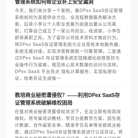
管理系统如何帮企业补上安全漏洞
今天，我们来分享一个案例，看DPex SaaS存证管理
系统如何为其提供全方位、全流程数据服务解决方
案。后续小李以个人职业发展为由提出要从公司离
职，打算自己成立了一家公司创业。经调查，小李在
即将离职之际，为了留存公司技术资料才做此行为。
将DPex SaaS存证管理系统与企业现有本地服务器、
系统无缝对接，实现涉密数据统一归集管理。二是通
过DPex SaaS 存证管理系统实现精细化权限管控与
全操作行为留痕，规范核心技术数据的访问与流转。
DPex SaaS 平台亮点 隐私计算服务：实现私密存
证，哈希存证生成唯一
教培商业秘密遭侵权？——利用DPex SaaS存
证管理系统破解维权困局
在面对商业秘密泄露侵权状况下，无法立即有效高效
维权。将专属培训教材、学员分层教学方案、招生统
计数据、合作画室名单、精准学员名单等全部商业秘
密，通过DPex SaaS存证管理系统进行公证存证。将