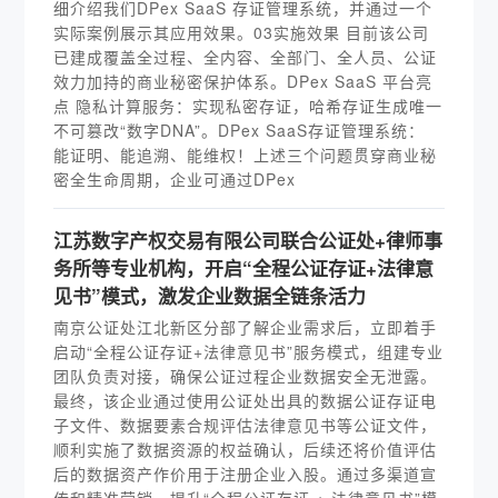
细介绍我们DPex SaaS 存证管理系统，并通过一个
实际案例展示其应用效果。03实施效果 目前该公司
已建成覆盖全过程、全内容、全部门、全人员、公证
效力加持的商业秘密保护体系。DPex SaaS 平台亮
点 隐私计算服务：实现私密存证，哈希存证生成唯一
不可篡改“数字DNA”。DPex SaaS存证管理系统：
能证明、能追溯、能维权！上述三个问题贯穿商业秘
密全生命周期，企业可通过DPex
江苏数字产权交易有限公司联合公证处+律师事
务所等专业机构，开启“全程公证存证+法律意
见书”模式，激发企业数据全链条活力
南京公证处江北新区分部了解企业需求后，立即着手
启动“全程公证存证+法律意见书”服务模式，组建专业
团队负责对接，确保公证过程企业数据安全无泄露。
最终，该企业通过使用公证处出具的数据公证存证电
子文件、数据要素合规评估法律意见书等公证文件，
顺利实施了数据资源的权益确认，后续还将价值评估
后的数据资产作价用于注册企业入股。通过多渠道宣