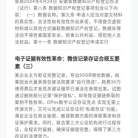
管局2024年4月24日 安徽省数据知识产权登记办法
（试行）第八条 数据知识产权登记事项包含以下内
容：（一）数据名称。第九条 申请人应当对提交材料
的真实性、合法性和有效性作出承诺，不得提交虚假
材料或以其他方式骗取数据知识产权登记，数据处理
活动不得危害国家安全、损害公共利益、侵犯他人合
法权益。第十一条 数据知识产权登记申请实行
电子证据有效性革命：微信记录存证合规五要
素（三）
某企业主为取证完整记录，导出50GB微信数据，结
果因含大量表情包被法院要求"自行筛选"，耗费30万
律师费后才发现关键证据早已淹没在表情包里。试图
通过删除部分记录"保护隐私"，却导致证据链断裂的
案例不胜枚举。DPex数字公证存证亮点 实现无需上
传源文件，又可以完成公证存证的“私密存证”功能，
满足企业在商业秘密、敏感数据方面的保密需求和存
证保护需求。同时，联合第三方公证机构进行过程存
证，全程实时留痕，确保证据链完整，保障了第三方
存证的法律效力。