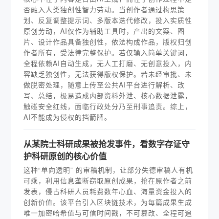
否融入人类独创性智力劳动。当创作者通过构思策
划、反复调整提示词、多版本迭代修改，投入实质性
原创劳动，AI仅作为辅助工具时，产出的文案、图
片、设计作品具备独创性，依法构成作品，版权归创
作者所有，受法律完整保护。若仅输入简单关键词，
全程依赖AI自动生成，无人工打磨、无创意投入，内
容缺乏独创性，无法获得版权保护。若未经审批、未
做脱密处理，随意上传至公共AI平台进行解析、改
写、总结，极易造成内部资料外泄、核心数据泄露，
触碰安全红线，面临行政处分乃至刑事追责。综上，
AI不能成为侵权的挡箭牌。
从某院士科研成果被抢发事件，看数字存证守
护科研原创的核心价值
这种“单向透明” 的审稿机制，让部分失德审稿人有机
可乘，利用信息垄断窃取原创成果，抢在原作者之前
发表，侵占科研人员耗费数年心血、海量资金投入的
创新价值。该平台引入区块链技术，为每篇成果生成
唯一加密哈希值与可信时间戳，不可篡改、全程可追