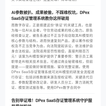
AI参数被扒、成果被偷，不踩维权坑，DPex
SaaS存证管理系统教你这样破局
而数字存证，正是搭建这份“铁证”的关键工具，也是
为每一位AI从业者，守住劳动成果的核心助力。原告
经核查认定，被告系通过不正当手段窃取其AI模型的
核心参数与结构，进而快速复刻产品，遂以著作权侵
权及不正当竞争为由，向法院提起诉讼，依法维护自
身合法权益。法院适用惩罚性赔偿，直接判赔百万
元！该案为AI模型保护提供了重要参照：警示员工离
职带走AI相关技术信息，可通过商业秘密维权，但前
提是——提前做好保密措施、留存完整证据。使用
DPex SaaS存证管理系统可对AI模型的研发全流程进
行存证：包括训练数据来源及授权证明、关键迭代日
志、参数配置修改记录、研发人员分工、算力消耗凭
证、模型测试报告等。使用DPex数字合同中
告别举证难！DPex SaaS存证管理系统守护服