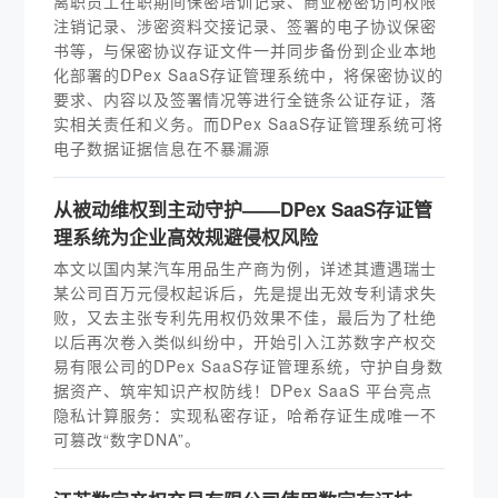
离职员工在职期间保密培训记录、商业秘密访问权限
注销记录、涉密资料交接记录、签署的电子协议保密
书等，与保密协议存证文件一并同步备份到企业本地
化部署的DPex SaaS存证管理系统中，将保密协议的
要求、内容以及签署情况等进行全链条公证存证，落
实相关责任和义务。而DPex SaaS存证管理系统可将
电子数据证据信息在不暴漏源
从被动维权到主动守护——DPex SaaS存证管
理系统为企业高效规避侵权风险
本文以国内某汽车用品生产商为例，详述其遭遇瑞士
某公司百万元侵权起诉后，先是提出无效专利请求失
败，又去主张专利先用权仍效果不佳，最后为了杜绝
以后再次卷入类似纠纷中，开始引入江苏数字产权交
易有限公司的DPex SaaS存证管理系统，守护自身数
据资产、筑牢知识产权防线！DPex SaaS 平台亮点
隐私计算服务：实现私密存证，哈希存证生成唯一不
可篡改“数字DNA”。