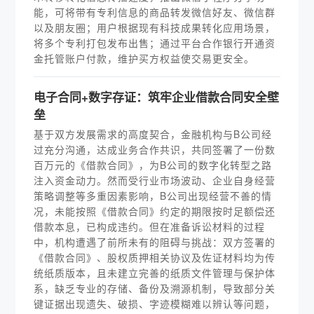
能，可将带有专利信息的商品转发微信好友、微信群
以及朋友圈；用户根据现有科技成果转化应用场景，
将多个专利打包发布出售；通过平台合作银行开通资
金托管账户付款，维护买方权益使交易更安全。
电子合同+数字存证：筑牢企业借款合同安全壁
垒
基于双方发展需求的高度契合，金融机构与B公司经
过充分沟通，达成业务合作共识，共同签署了一份数
百万元的《借款合同》，为B公司的数字化转型之路
注入资金动力。然而受行业市场波动、企业自身经营
策略调整等多重因素影响，B公司出现经营不善的情
况，未能按照《借款合同》约定的期限按时足额偿还
借款本息，已构成违约。但在准备诉讼材料的过程
中，机构遭遇了前所未有的阻碍与挑战：双方签署的
《借款合同》、股权质押相关协议及佐证材料均为传
统纸质版本，且未建立完善的纸质文件管理与保护体
系，缺乏专业的存储、备份及溯源机制，导致部分关
键证据出现遗失、破损、字迹模糊难以辨认等问题，