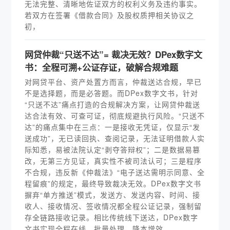
无法完整、清晰地佐证双方的权利义务及违约事实。
若双方在签署《借款合同》及股权质押相关协议之
初，
网贷仲裁“只送不达”= 裁决无效？DPex数字文
书：全程可溯+公证存证，破解合规难题
对网贷平台、资产处置方而言，仲裁送达合规，早已
不是选择题，而是必答题。而DPex数字文书，针对
“只送不达”痛点打造的合规解决方案，让网贷仲裁送
达合法有效、可查可证，彻底规避执行风险。“只送不
达”的痛点集中在三点：一是接收无凭证，仅显示“发
送成功”，无已读回执、查阅记录，无法证明借款人实
际知悉，易被法院认定“剥夺答辩权”；二是数据易篡
改，无第三方见证，真实性不被司法认可；三是程序
不合规，违反新《仲裁法》“电子送达需明示同意、全
程留痕”的规定，最终导致裁决无效。DPex数字文书
摒弃“单方推送”模式，发送方、发送内容、时间、接
收人、接收情况、签收情况都全程公证记录，强制留
存全链路接收记录。相比传统线下送达，DPex数字
文书实现全程在线、批量处理、降本增效。