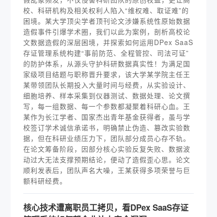
校、科研机构及相关权利人陷入“维权难、取证难”的
困境。某大学顶尖学者顶刊论文涉嫌系统性原始数据
造假事件引爆学术圈，我们以此为案例，剖析高校论
文数据造假的深层困境，并探索如何运用DPex SaaS
存证管理系统构建“事前防范、全程管控、司法可证”
的防护体系，从源头守护科研数据真实性！为满足国
家级项目结题与职称晋升要求，该大学某学院主任王
某带领团队长期投入大量时间与经费，从实验设计、
细胞培养、样本采集到仪器测试、数据处理、论文撰
写，每一组数据、每一个参数都凝聚着科研心血。王
某作为长江学者、国家杰出青年基金获得者，虽与学
校签订学术诚信承诺书，明确禁止伪造、篡改实验数
据，但在科研业绩压力下，团队部分成员心存不轨。
在论文筹备阶段，因部分核心实验反复失败、数据波
动过大无法支撑预期结论，便动了造假歪心思。论文
顺利发表后，团队声名大噪，王某获得多项荣誉与巨
额科研经费。
核心技术遭离职员工拷贝，看DPex SaaS存证