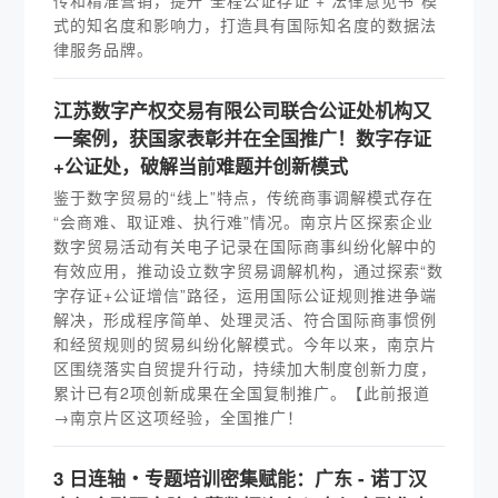
传和精准营销，提升“全程公证存证 + 法律意见书”模
式的知名度和影响力，打造具有国际知名度的数据法
律服务品牌。
江苏数字产权交易有限公司联合公证处机构又
一案例，获国家表彰并在全国推广！数字存证
+公证处，破解当前难题并创新模式
鉴于数字贸易的“线上”特点，传统商事调解模式存在
“会商难、取证难、执行难”情况。南京片区探索企业
数字贸易活动有关电子记录在国际商事纠纷化解中的
有效应用，推动设立数字贸易调解机构，通过探索“数
字存证+公证增信”路径，运用国际公证规则推进争端
解决，形成程序简单、处理灵活、符合国际商事惯例
和经贸规则的贸易纠纷化解模式。今年以来，南京片
区围绕落实自贸提升行动，持续加大制度创新力度，
累计已有2项创新成果在全国复制推广。【此前报道
→南京片区这项经验，全国推广！
3 日连轴・专题培训密集赋能：广东 - 诺丁汉