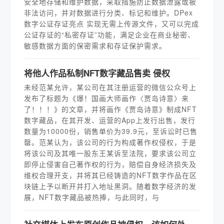
安全地存储和维护数据，采取措施防止数据泄露或被
非法访问，并对数据进行分类、标记和维护。DPex
数字公证存证亮点 实现无需上传源文件，又可以完成
公证存证的“私密存证”功能，满足企业在商业秘密、
敏感数据方面的保密需求和存证保护需求。
将他人作品私制NFT数字藏品售卖 侵权
未经范某允许，某公司在其注册运营的微信公众号上
发布了标题为《爆！国画大师画作〈贾岛诗意〉来
了！！！》的文章，并将画作《贾岛诗意》制成NFT
数字藏品，在其开发、运营的App上发行出售，发行
数量为10000份，销售单价为39.9元，至诉讼时已售
罄。范某认为，该公司的行为构成著作权侵权，于是
将该公司及其唯一股东王某诉至法院，要求该公司立
即停止侵害自己著作权的行为，赔偿自身经济损失及
维权合理开支，并将其已经铸造的NFT数字作品在区
块链上予以断开并打入地址黑洞。随着数字经济的发
展，NFT数字藏品被热捧，与此同时，与