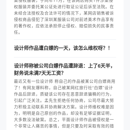
案侵权服装，于同年11月，在该网店购买1件涉案侵
权服装并委托某公证处进行取证公证后诉至法院。在
未经合法授权及合法许可的情况下，某网店销售被诉
侵权商品侵犯了深圳某服装公司对前述美术作品享有
的著作权，应依法承担停止侵权、赔偿损失的民事责
任。
设计师作品遭白嫖的一天，该怎么维权呀？！
设计师称被公司白嫖作品遭辞退：上了6天半，
财务说未满7天无工资？
最近又有一位设计师 称自己的作品被某公司白嫖商用
了！有网友爆料称，自己被某网红旅行社“白嫖”设计
作品后辞退，质疑该公司存在恶意辞退骗稿的行为，
引起广泛关注。孟先生拒绝任何协商，公司尽最大努
力积极主动联系并协商解决方案。设计师维权难是因
为，明明是自己原创的作品，却没有足够证据证明，
大多数没法破案。总之，平面设计师作品被侵权是一
个非常让人痛苦的事情，但是只要及时采取有效的措