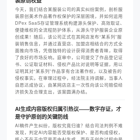
装原创权益
今天，我们结合某服装公司的真实纠纷案例，剖析服
装原创美术作品著作权保护的深层困境，并如何运用
DPex SaaS存证管理系统构建源头保护、高效取证、
便捷维权的全流程防护体系，从源头守护服装企业原
创成果！随后，该公司正式在其网店发布“某系列”服
装销售信息，并通过直营店、加盟店相结合的方式全
面推向市场，凭借独特的设计获得消费者青睐，取得
了良好的市场反响。庭审中，公司提交了作品登记证
书、公证取证材料、侵权产品比对说明等证据，用以
证明其对“某系列”作品享有合法著作权，以及被告的
侵权事实。在审理过程中，经法院主持调解，当事人
自愿达成协议，由某网店店主一次性向该公司赔偿经
济损失及合理支出，该案圆满办结。
AI生成内容版权归属引热议——数字存证，才
是守护原创的关键防线
AI稿件产生纠纷，版权究竟归谁？结合司法判例不难
发现，判定AI内容能否受版权保护、是否构成侵权，
核心不在于内容是否由AI生成，而在于创作过程中是