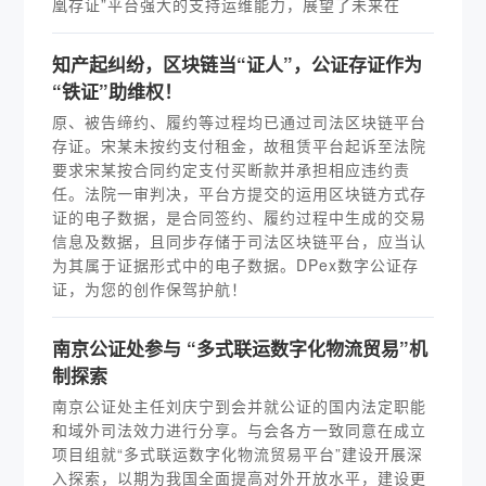
凰存证”平台强大的支持运维能力，展望了未来在
知产起纠纷，区块链当“证人”，公证存证作为
“铁证”助维权！
原、被告缔约、履约等过程均已通过司法区块链平台
存证。宋某未按约支付租金，故租赁平台起诉至法院
要求宋某按合同约定支付买断款并承担相应违约责
任。法院一审判决，平台方提交的运用区块链方式存
证的电子数据，是合同签约、履约过程中生成的交易
信息及数据，且同步存储于司法区块链平台，应当认
为其属于证据形式中的电子数据。DPex数字公证存
证，为您的创作保驾护航！
南京公证处参与 “多式联运数字化物流贸易”机
制探索
南京公证处主任刘庆宁到会并就公证的国内法定职能
和域外司法效力进行分享。与会各方一致同意在成立
项目组就“多式联运数字化物流贸易平台”建设开展深
入探索，以期为我国全面提高对外开放水平，建设更