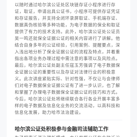
以随时通过哈尔滨公证处区块链存证小程序进行存
证，取证，申请出具公证书，小程序可提供存证凭证
和存证报告，并支持全闭环录屏取证、手机端存证、
数据真伪核验等多种功能，为电子数据的保全和取证
提供了有力的技术支持。此外，哈尔滨公证处公证员
吴一鸣还就保全证据公证的相关内容进行了讲解。他
结合自身多年的公证经验，引用案例、提醒要点，深
入浅出地分析了保全证据公证的流程及特点，并着重
指出各项业务办理过程中需注意的事项以及风险点。
最后，哈尔滨公证处副主任寇玉芳强调了电子数据保
全证据公证的重要性以及存证对法律行业的积极意
义。此次讲座紧贴实际、针对性强，不仅让与会律师
们对电子数据保全证据公证有了进一步认识，也了解
和掌握了办理电子数据保全证据公证的技巧和方式。
今后，哈尔滨公证处将继续联合各行各业开展丰富多
样的电子数据及信息化业务的交流活动，以高科技和
信息化发展，助力哈市法治建设。
哈尔滨公证处积极参与金融司法辅助工作