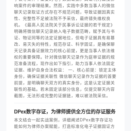
响案件的审理结果。然而，实践中多数当事人的微信
聊天记录取证方式存在不规范问题，导致证据因真实
性、完整性不足被法院不予采信，最终错失维权良
机。《最高人民法院关于民事诉讼证据的若干规定》
明确将微信聊天记录纳入电子数据范畴，赋予其与书
证、物证同等的法定证据地位，但电子证据具有易篡
改、易灭失的特性，规范存证、科学固证，是确保聊
天记录具备证据效力的核心前提，更是当事人依法维
权的重要保障。针对微信聊天记录作为庭审证据的规
范准备流程，现作出如下指引，助力当事人依法固定
证据、维护自身合法权益： 一、核心前提：锁定主体
身份，确保证据关联性 微信聊天记录作为证据的首要
前提，是明确聊天双方的真实身份，这是认定证据关
联性的基础。若未固定该部分信息，仅提交聊天内容
截图，无法形成完整的证据链，难以被法院采信。
DPex数字存证，为律师提供全方位的存证服务
本文结合一起实战案例，详细阐述DPex数字存证功
能如何为律师办案赋能，打造标准化电子证据固证方