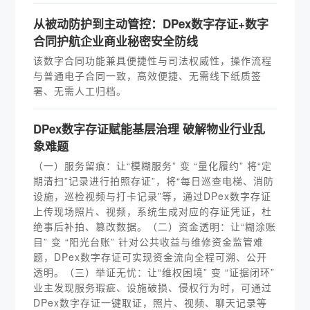
从被动防护到主动管控：DPex数字存证+数字
合同护航企业商业秘密安全防线
该数字合同功能兼具便捷性与司法权威性，操作流程
与普通电子合同一致，高效便捷、无需线下纸质签
署、无需人工归档。
DPex数字存证赋能基层治理 破解物业行业乱
象难题
（一）服务留痕：让“模糊服务” 变 “量化履约” 将“定
期清扫”记录进行拍照存证”，将“每日巡查电梯、消防
设施，巡检视频与打卡记录”等，通过DPex数字存证
上传现场照片、视频，系统生成对应的存证凭证，杜
绝事后补拍、篡改数据。（二）资金透明：让“糊涂账
目” 变 “阳光台账” 针对公共收益与维修资金监管难
题，DPex数字存证可实现资金流向全程可溯、公开
透明。（三）举证无忧：让“维权困境” 变 “证据闭环”
业主发现服务瑕疵、设施破损、侵权行为时，可通过
DPex数字存证一键取证，照片、视频、聊天记录等