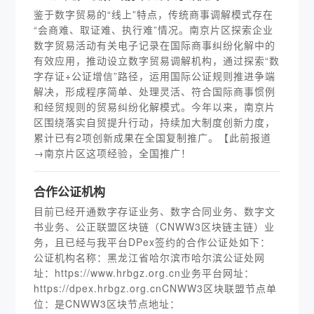
鉴于数字贸易的“线上”特点，传统商事调解模式存在
“会商难、取证难、执行难”情况。南京片区探索企业
数字贸易活动有关电子记录在国际商事纠纷化解中的
有效应用，推动设立数字贸易调解机构，通过探索“数
字存证+公证增信”路径，运用国际公证规则推进争端
解决，形成程序简单、处理灵活、符合国际商事惯例
和经贸规则的贸易纠纷化解模式。今年以来，南京片
区围绕落实自贸提升行动，持续加大制度创新力度，
累计已有2项创新成果在全国复制推广。【此前报道
→南京片区这项经验，全国推广！
合作公证机构
目前已经开通数字存证业务、数字合同业务、数字文
书业务、公正联盟区块链（CNWW3区块链主链）业
务，且已经与我平台DPex签约的合作公证处如下：
公证机构名称：黑龙江省哈尔滨市哈尔滨公证处网
址：https://www.hrbgz.org.cn业务平台网址：
https://dpex.hrbgz.org.cnCNWW3区块联盟节点单
位：是CNWW3区块节点地址：