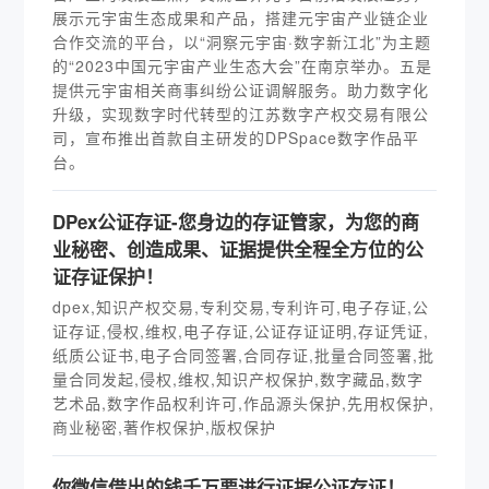
展示元宇宙生态成果和产品，搭建元宇宙产业链企业
合作交流的平台，以“洞察元宇宙·数字新江北”为主题
的“2023中国元宇宙产业生态大会”在南京举办。五是
提供元宇宙相关商事纠纷公证调解服务。助力数字化
升级，实现数字时代转型的江苏数字产权交易有限公
司，宣布推出首款自主研发的DPSpace数字作品平
台。
DPex公证存证-您身边的存证管家，为您的商
业秘密、创造成果、证据提供全程全方位的公
证存证保护！
dpex,知识产权交易,专利交易,专利许可,电子存证,公
证存证,侵权,维权,电子存证,公证存证证明,存证凭证,
纸质公证书,电子合同签署,合同存证,批量合同签署,批
量合同发起,侵权,维权,知识产权保护,数字藏品,数字
艺术品,数字作品权利许可,作品源头保护,先用权保护,
商业秘密,著作权保护,版权保护
你微信借出的钱千万要进行证据公证存证！