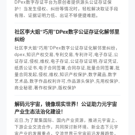
DPex数字存证平台为原创者提供源头公证存证保
护！当发生侵权、纠纷等情况时，轻松解决取证手段
有限、证据证明力低、出证不够便捷难题。
社区李大姐“巧用”DPex数字公证存证化解邻里
纠纷
社区李大姐“巧用”DPex数字公证存证化解邻里纠纷，
dpex,知识产权交易,专利交易,专利许可,电子存证,公
证存证,侵权,维权,电子存证,公证存证证明,存证凭证,
纸质公证书,电子合同签署,合同存证,批量合同签署,批
量合同发起,侵权,维权,知识产权保护,数字藏品,数字
艺术品,数字作品权利许可,作品源头保护,先用权保护,
商业秘密,著作权保护,版权保护
解码元宇宙，镜像现实世界！公证助力元宇宙
产业生态法治化建设！
近日,为了聚集国际、国内产业资源，推进元宇宙上、
下游企业交流合作，共同探讨新环境、新业态下元宇
宙产业的发展重点，交流世界元宇宙前沿发展趋势，