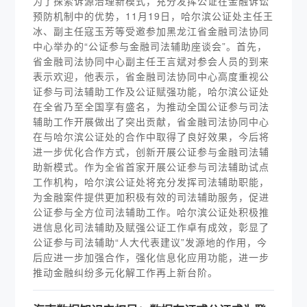
为了探索诉源治理新模式，充分发挥公证在金融诉讼
预防机制中的优势，11月19日，哈尔滨公证处主任王
冰、副主任寇玉芳等受邀参加黑龙江省金融司法协同
中心举办的“公证参与金融司法辅助座谈会”。首先，
省金融司法协同中心副主任王言斌对参会人员的到来
表示欢迎，他表示，省金融司法协同中心高度重视公
证参与司法辅助工作及公证赋强功能，哈尔滨公证处
在全省乃至全国享有盛名，为推动全国公证参与司法
辅助工作开展做出了突出贡献，省金融司法协同中心
在与哈尔滨公证处的合作中取得了良好效果，今后将
进一步优化合作方式，创新开展公证参与金融司法辅
助新模式。作为全省首家开展公证参与司法辅助试点
工作机构，哈尔滨公证处将充分发挥司法辅助职能，
为金融案件提供更加积极有效的司法辅助服务，促进
公证参与全方位司法辅助工作。哈尔滨公证处积极推
进信息化司法辅助及赋强公证工作卓有成效，彰显了
公证参与司法辅助“人大代表建议”发源地的作用，今
后应进一步加强合作，强化信息化应用功能，进一步
推动金融纠纷多元化解工作再上新台阶。