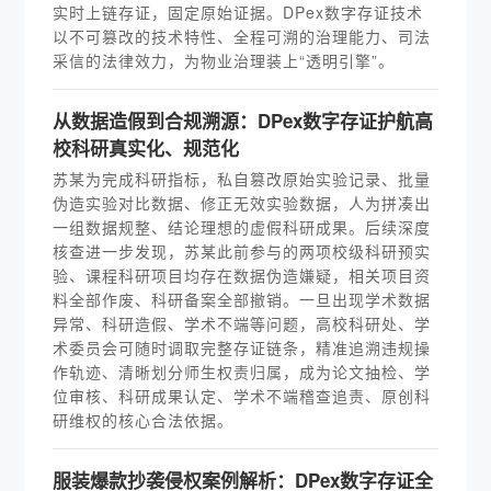
实时上链存证，固定原始证据。DPex数字存证技术
以不可篡改的技术特性、全程可溯的治理能力、司法
采信的法律效力，为物业治理装上“透明引擎”。
从数据造假到合规溯源：DPex数字存证护航高
校科研真实化、规范化
苏某为完成科研指标，私自篡改原始实验记录、批量
伪造实验对比数据、修正无效实验数据，人为拼凑出
一组数据规整、结论理想的虚假科研成果。后续深度
核查进一步发现，苏某此前参与的两项校级科研预实
验、课程科研项目均存在数据伪造嫌疑，相关项目资
料全部作废、科研备案全部撤销。一旦出现学术数据
异常、科研造假、学术不端等问题，高校科研处、学
术委员会可随时调取完整存证链条，精准追溯违规操
作轨迹、清晰划分师生权责归属，成为论文抽检、学
位审核、科研成果认定、学术不端稽查追责、原创科
研维权的核心合法依据。
服装爆款抄袭侵权案例解析：DPex数字存证全