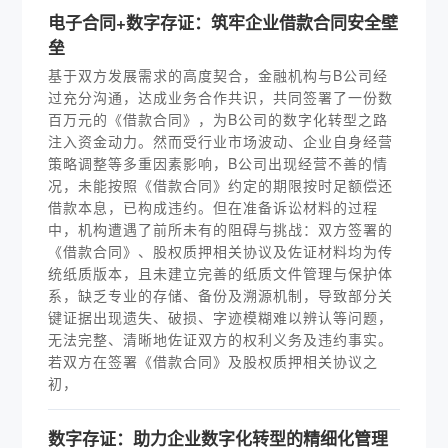
电子合同+数字存证：筑牢企业借款合同安全壁
垒
基于双方发展需求的高度契合，金融机构与B公司经
过充分沟通，达成业务合作共识，共同签署了一份数
百万元的《借款合同》，为B公司的数字化转型之路
注入资金动力。然而受行业市场波动、企业自身经营
策略调整等多重因素影响，B公司出现经营不善的情
况，未能按照《借款合同》约定的期限按时足额偿还
借款本息，已构成违约。但在准备诉讼材料的过程
中，机构遭遇了前所未有的阻碍与挑战：双方签署的
《借款合同》、股权质押相关协议及佐证材料均为传
统纸质版本，且未建立完善的纸质文件管理与保护体
系，缺乏专业的存储、备份及溯源机制，导致部分关
键证据出现遗失、破损、字迹模糊难以辨认等问题，
无法完整、清晰地佐证双方的权利义务及违约事实。
若双方在签署《借款合同》及股权质押相关协议之
初，
数字存证：助力企业数字化转型的精细化管理