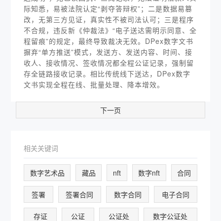
际知悉，易被法院认定“剥夺答辩权”；二是数据易篡
改，无第三方见证，真实性不被司法认可；三是程序
不合规，违反新《仲裁法》“电子送达需明示同意、全
程留痕”的规定，最终导致裁决无效。DPex数字文书
摒弃“单方推送”模式，发送方、发送内容、时间、接
收人、接收情况、签收情况都全程公证记录，强制留
存全链路接收记录。相比传统线下送达，DPex数字
文书实现全程在线、批量处理、降本增效。
下一页
相关关键词
数字艺术品
藏品
nft
数字nft
合同
签署
签署合同
数字合同
电子合同
存证
公证
公证处
数字公证处