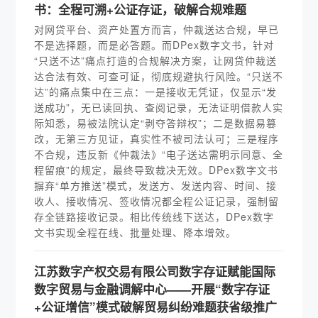
书：全程可溯+公证存证，破解合规难题
对网贷平台、资产处置方而言，仲裁送达合规，早已
不是选择题，而是必答题。而DPex数字文书，针对
“只送不达”痛点打造的合规解决方案，让网贷仲裁送
达合法有效、可查可证，彻底规避执行风险。“只送不
达”的痛点集中在三点：一是接收无凭证，仅显示“发
送成功”，无已读回执、查阅记录，无法证明借款人实
际知悉，易被法院认定“剥夺答辩权”；二是数据易篡
改，无第三方见证，真实性不被司法认可；三是程序
不合规，违反新《仲裁法》“电子送达需明示同意、全
程留痕”的规定，最终导致裁决无效。DPex数字文书
摒弃“单方推送”模式，发送方、发送内容、时间、接
收人、接收情况、签收情况都全程公证记录，强制留
存全链路接收记录。相比传统线下送达，DPex数字
文书实现全程在线、批量处理、降本增效。
江苏数字产权交易有限公司数字存证赋能国际
数字贸易与金融调解中心——开展“数字存证
+公证增信”模式破解贸易纠纷难题获省级推广