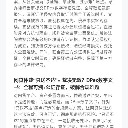
案，从源头破解“取证难、举证难、胜诉难” 痛点。承
办律师当庭提交DPex数字存证凭证、全程取证录屏
报告，清晰证明侵权内容取证时间早于诉讼时间、文
件全程未被篡改、原创权属在先、侵权事实客观存
续。完整规范的存证证据充分还原侵权全过程，直接
驳斥对方抗辩理由，顺利被合议庭全面采信。最终法
院依据合法有效的区块链存证证据，依法认定侵权行
为成立，判决侵权方停止侵权、赔偿经济损失，委托
人全面胜诉。同时，联合第三方公证机构进行过程存
证，全程实时留痕，确保证据链完整，保障了第三方
存证的法律效力。
网贷仲裁“只送不达”= 裁决无效？DPex数字文
书：全程可溯+公证存证，破解合规难题
对网贷平台、资产处置方而言，仲裁送达合规，早已
不是选择题，而是必答题。而DPex数字文书，针对
“只送不达”痛点打造的合规解决方案，让网贷仲裁送
达合法有效、可查可证，彻底规避执行风险。“只送不
达”的痛点集中在三点：一是接收无凭证，仅显示“发
送成功”，无已读回执、查阅记录，无法证明借款人实