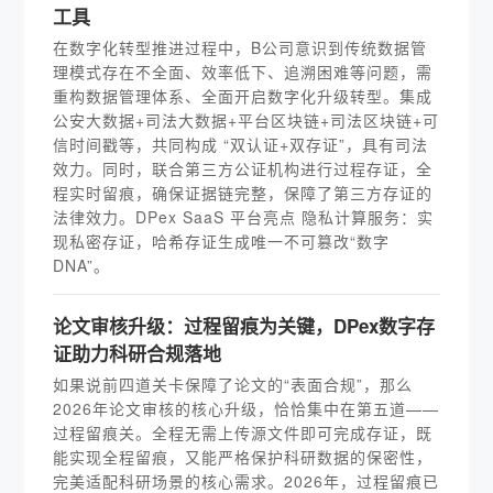
工具
在数字化转型推进过程中，B公司意识到传统数据管
理模式存在不全面、效率低下、追溯困难等问题，需
重构数据管理体系、全面开启数字化升级转型。集成
公安大数据+司法大数据+平台区块链+司法区块链+可
信时间戳等，共同构成 “双认证+双存证”，具有司法
效力。同时，联合第三方公证机构进行过程存证，全
程实时留痕，确保证据链完整，保障了第三方存证的
法律效力。DPex SaaS 平台亮点 隐私计算服务：实
现私密存证，哈希存证生成唯一不可篡改“数字
DNA”。
论文审核升级：过程留痕为关键，DPex数字存
证助力科研合规落地
如果说前四道关卡保障了论文的“表面合规”，那么
2026年论文审核的核心升级，恰恰集中在第五道——
过程留痕关。全程无需上传源文件即可完成存证，既
能实现全程留痕，又能严格保护科研数据的保密性，
完美适配科研场景的核心需求。2026年，过程留痕已