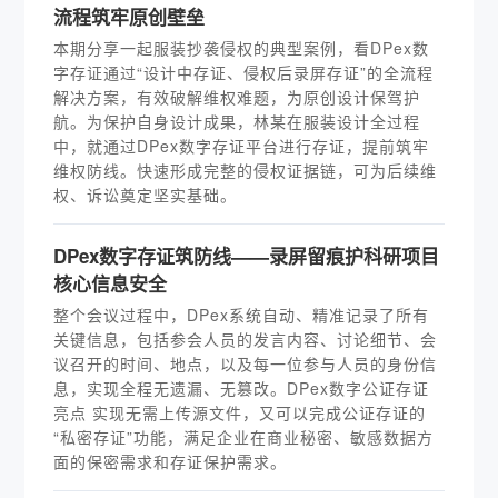
流程筑牢原创壁垒
本期分享一起服装抄袭侵权的典型案例，看DPex数
字存证通过“设计中存证、侵权后录屏存证”的全流程
解决方案，有效破解维权难题，为原创设计保驾护
航。为保护自身设计成果，林某在服装设计全过程
中，就通过DPex数字存证平台进行存证，提前筑牢
维权防线。快速形成完整的侵权证据链，可为后续维
权、诉讼奠定坚实基础。
DPex数字存证筑防线——录屏留痕护科研项目
核心信息安全
整个会议过程中，DPex系统自动、精准记录了所有
关键信息，包括参会人员的发言内容、讨论细节、会
议召开的时间、地点，以及每一位参与人员的身份信
息，实现全程无遗漏、无篡改。DPex数字公证存证
亮点 实现无需上传源文件，又可以完成公证存证的
“私密存证”功能，满足企业在商业秘密、敏感数据方
面的保密需求和存证保护需求。