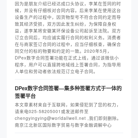
因为是朋友介绍已经达成口头协议，李某在签同的时
候，并没有仔细核对合同内容。后来李某在使用这台
设备生产的过程中，因货物型号不符合合同约定而导
致其经济受损，双方因此发生纠纷，为保障自身权
益，遂李某将安徽某环保设备公司起诉至法院。双方
订立合同后，均应诚实履行合同的权利义务。消费者
在与商家签订合同的过程中，应当仔细核查，确保合
同交付的标的物要和约定的一致。2020年5月，
DPex数字合同签署功能在正式上线，通过该微信小
程序，用户可以直接跨地域线上签署合同，为指导用
人单位和劳动者依法规范订立电子合同。
DPex数字合同签署—集多种签署方式于一体的
签署平台
本文章素材来自于互联网，如果侵犯到了您的权力，
请来电025-58205001或发送邮件至
chengyingying@worldallwell.net ,我们即刻删除。
南京江北新区国际数字贸易与数字金融调解中心