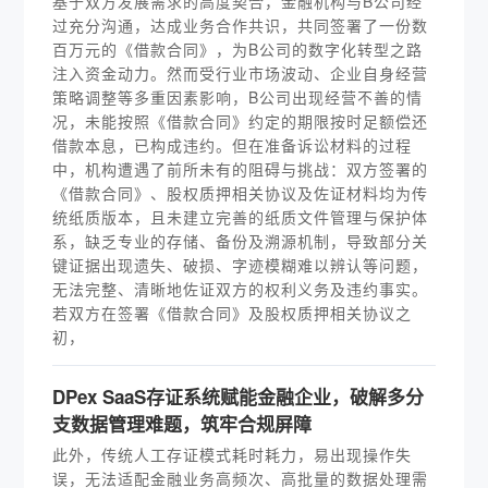
基于双方发展需求的高度契合，金融机构与B公司经
过充分沟通，达成业务合作共识，共同签署了一份数
百万元的《借款合同》，为B公司的数字化转型之路
注入资金动力。然而受行业市场波动、企业自身经营
策略调整等多重因素影响，B公司出现经营不善的情
况，未能按照《借款合同》约定的期限按时足额偿还
借款本息，已构成违约。但在准备诉讼材料的过程
中，机构遭遇了前所未有的阻碍与挑战：双方签署的
《借款合同》、股权质押相关协议及佐证材料均为传
统纸质版本，且未建立完善的纸质文件管理与保护体
系，缺乏专业的存储、备份及溯源机制，导致部分关
键证据出现遗失、破损、字迹模糊难以辨认等问题，
无法完整、清晰地佐证双方的权利义务及违约事实。
若双方在签署《借款合同》及股权质押相关协议之
初，
DPex SaaS存证系统赋能金融企业，破解多分
支数据管理难题，筑牢合规屏障
此外，传统人工存证模式耗时耗力，易出现操作失
误，无法适配金融业务高频次、高批量的数据处理需