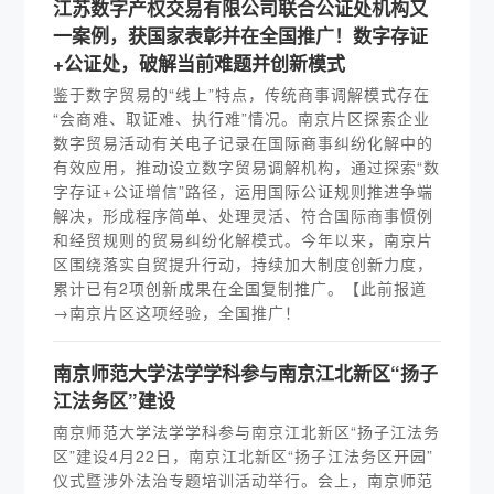
江苏数字产权交易有限公司联合公证处机构又
一案例，获国家表彰并在全国推广！数字存证
+公证处，破解当前难题并创新模式
鉴于数字贸易的“线上”特点，传统商事调解模式存在
“会商难、取证难、执行难”情况。南京片区探索企业
数字贸易活动有关电子记录在国际商事纠纷化解中的
有效应用，推动设立数字贸易调解机构，通过探索“数
字存证+公证增信”路径，运用国际公证规则推进争端
解决，形成程序简单、处理灵活、符合国际商事惯例
和经贸规则的贸易纠纷化解模式。今年以来，南京片
区围绕落实自贸提升行动，持续加大制度创新力度，
累计已有2项创新成果在全国复制推广。【此前报道
→南京片区这项经验，全国推广！
南京师范大学法学学科参与南京江北新区“扬子
江法务区”建设
南京师范大学法学学科参与南京江北新区“扬子江法务
区”建设4月22日，南京江北新区“扬子江法务区开园”
仪式暨涉外法治专题培训活动举行。会上，南京师范