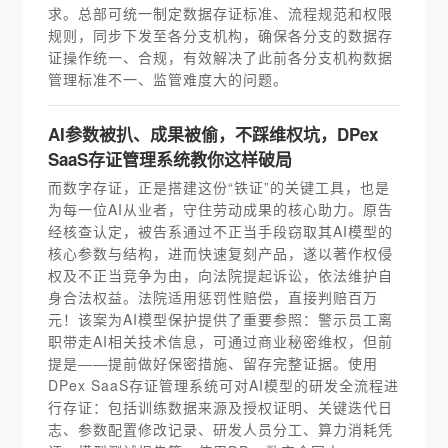
求。总部可统一制定数据存证标准、流程规范和权限
规则，同步下发至各分支机构，确保各分支的数据存
证操作统一、合规，有效解决了此前各分支机构数据
管理标准不一、监管难度大的问题。
AI参数被扒、成果被偷，不踩维权坑，DPex
SaaS存证管理系统教你这样破局
而数字存证，正是搭建这份“铁证”的关键工具，也是
为每一位AI从业者，守住劳动成果的核心助力。原告
经核查认定，被告系通过不正当手段窃取其AI模型的
核心参数与结构，进而快速复刻产品，遂以著作权侵
权及不正当竞争为由，向法院提起诉讼，依法维护自
身合法权益。法院适用惩罚性赔偿，直接判赔百万
元！该案为AI模型保护提供了重要参照：警示员工离
职带走AI相关技术信息，可通过商业秘密维权，但前
提是——提前做好保密措施、留存完整证据。使用
DPex SaaS存证管理系统可对AI模型的研发全流程进
行存证：包括训练数据来源及授权证明、关键迭代日
志、参数配置修改记录、研发人员分工、算力消耗凭