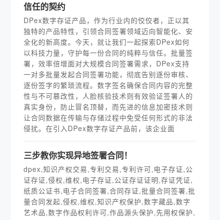
信任的契约
DPex数字存证产品，作为行业内的佼佼者，正以其
独特的产品特性，引领合同签署领域迈向智能化、安
全化的新高度。今天，就让我们一起探索DPex如何
以科技力量，守护每一份合同的纯粹与信任。批量签
署，效率倍增面对大规模合同签署需求，DPex支持
一对多批量发起合同签署功能，彻底告别逐份审核、
逐份签字的繁琐流程。数字签名确保合同内容的完整
性与不可篡改性，人脸核验技术则有效验证签署人的
真实身份，防止冒名顶替，而先进的信息加密技术则
让合同数据在传输与存储过程中免受任何形式的非法
侵扰。在引入DPex数字存证产品前，该企业面
三步教你实现异地签署合同！
dpex,知识产权交易,专利交易,专利许可,电子存证,公
证存证,侵权,维权,电子存证,公证存证证明,存证凭证,
纸质公证书,电子合同签署,合同存证,批量合同签署,批
量合同发起,侵权,维权,知识产权保护,数字藏品,数字
艺术品,数字作品权利许可,作品源头保护,先用权保护,