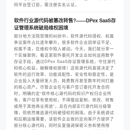
同平台签订前，需注册实名认证，
软件行业源代码被篡改转售?——DPex SaaS存
证管理系统破局维权困境
部分地方法院受理的纠纷中，软件源代码侵权、权属
争议案件占比逐年攀升，很多软件企业因举证不足、
权属不清，在维权中陷入被动。今天，我们就分享一
个实操案例，看这家软件委托开发企业如何运用数字
存证手段，通过DPex SaaS存证管理系统，守住源代
码核心权益，破解维权困境！这些源代码直接决定了
软件的运行效率、功能适配性、安全性和稳定性，是
企业投入大量研发人员、耗费数月甚至数年时间打磨
的核心资产。尽管企业在与客户签订委托开发合同
时，明确约定“软件核心源代码的知识产权归企业所
有，客户仅享有使用权，不得擅自复制、修改、转售
或用于其他商业用途”，且在内部实行源代码分级管
理，但依然难逃源代码被侵权的困境。由于系统调试
和后期运维需要，该软件企业按约定向客户方提供了
部分核心源代码，同时反复强调保密义务和使用限