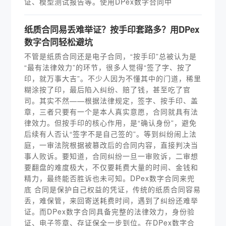
证、模型测试报告等。使用DPex数字合同中
纸质合同易丢难举证？按手印套路多？用DPex
数字合同轻松避坑
不管是纸质合同还是电子合同，“按手印”总被认为是
“最有法律效力”的环节，很多人觉得“签了字、按了
印，就万事大吉”。不少人因为不懂其中的门道，稀里
糊涂按了印，最后陷入纠纷、赔了钱，甚至吃了官
司。其实不然——根据法律规定，签字、按手印、盖
章，三者只要有一个是本人真实意愿，合同就具有法
律效力。但按手印的核心作用，是“确认身份”，避免
后续有人否认“签字不是自己签的”。等到纠纷闹上法
庭，一审法院根据被篡改后的合同内容，直接判决当
事人败诉。要知道，合同纠纷一旦一审败诉，二审想
要翻盘的难度极大，不仅要耗费大量的时间、金钱和
精力，最终能否胜诉也未可知。DPex数字合同来兜
底 合同是保护自己权益的凭证，传统的纸质合同容易
丢，难保管，来回寄送耗费时间，遇到了纠纷还难举
证。而DPex数字合同具备完整的法律效力，身份验
证、电子签章、存证保全一步到位。在DPex数字合